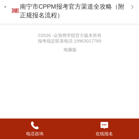
南宁市CPPM报考官方渠道全攻略（附
正规报名流程）
©
2026 -众智商学院官方版本所有
报考指定联系电话:19963017789
电脑版
电话咨询
在线报名